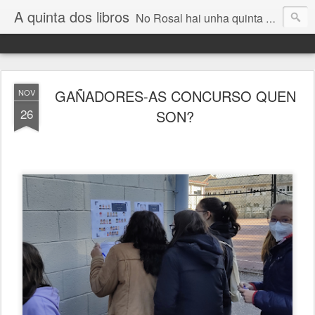
A quinta dos libros
No Rosal hai unha quinta diferente. Nela seméntanse letras e sons. Co tempo, agroman palabras, música, historias...
GAÑADORES-AS CONCURSO QUEN
NOV
26
SON?